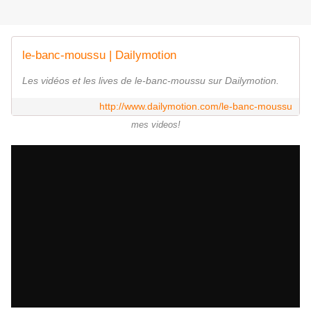
le-banc-moussu | Dailymotion
Les vidéos et les lives de le-banc-moussu sur Dailymotion.
http://www.dailymotion.com/le-banc-moussu
mes videos!