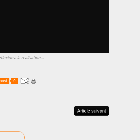
flexion à la realisation....
post
0
Article suivant