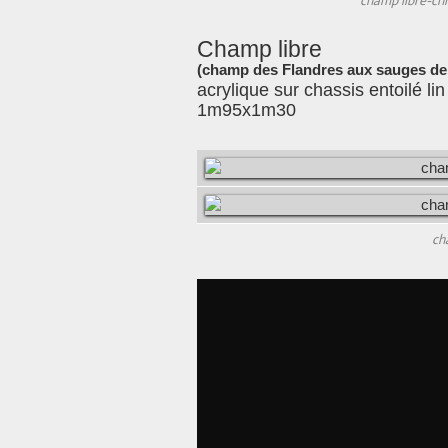
champ libre-c
Champ libre
(champ des Flandres aux sauges de
acrylique sur chassis entoilé lin
1m95x1m30
ch