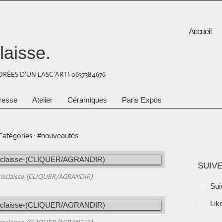
Accueil
laisse.
RÉES D'UN LASC'ART!-0637384676
resse
Atelier
Céramiques
Paris Expos
Catégories :
#nouveautés
SUIVE
hrisclaisse-(CLIQUER/AGRANDIR)
Sui
Lik