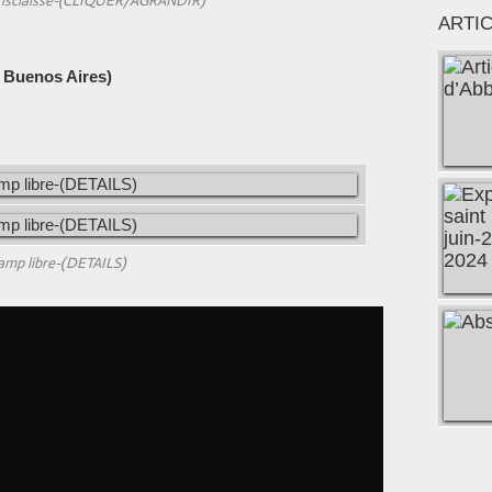
hrisclaisse-(CLIQUER/AGRANDIR)
ARTI
 Buenos Aires)
amp libre-(DETAILS)