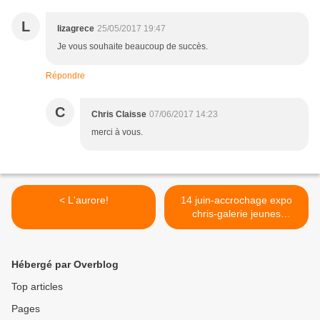
L
lizagrece
25/05/2017 19:47
Je vous souhaite beaucoup de succès.
Répondre
C
Chris Claisse
07/06/2017 14:23
merci à vous.
< L'aurore!
14 juin-accrochage expo
chris-galerie jeunes
territoires. >
Hébergé par Overblog
Top articles
Pages