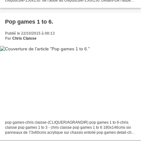
crepuscule-150x150. de l'aube au crepuscule-150x150. Details-De l'aube
au crepuscule. Voir aussi ici: "De l'aube...
Pop games 1 to 6.
Publié le 22/10/2015 à 08:13
Par
Chris Claisse
pop games-chris claisse-(CLIQUER/AGRANDIR) pop games 1 to 6-chris
claisse pop games 1 to 3 - chris claisse pop games 1 to 6 180x146cms six
panneaux de 73x60cms acrylique sur chassis entoilé pop games detail-chris
claisse pop games-détails-chris clais...