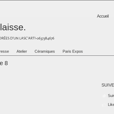
Accueil
laisse.
RÉES D'UN LASC'ART!-0637384676
resse
Atelier
Céramiques
Paris Expos
e 8
SUIVE
Sui
Lik