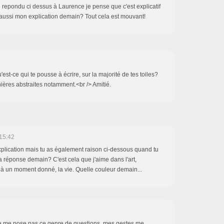
ai repondu ci dessus à Laurence je pense que c'est explicatif
 aussi mon explication demain? Tout cela est mouvant!
est-ce qui te pousse à écrire, sur la majorité de tes toiles?
nières abstraites notamment.<br /> Amitié.
15:42
explication mais tu as également raison ci-dessous quand tu
ta réponse demain? C'est cela que j'aime dans l'art,
i à un moment donné, la vie. Quelle couleur demain...
 ne me pose pas ce genre de questions, mes gestes me