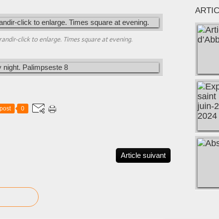
ARTI
randir-click to enlarge. Times square at evening.
post
0
Article suivant