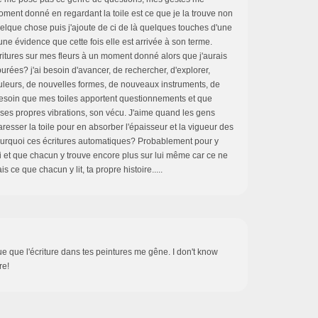
ment donné en regardant la toile est ce que je la trouve non
lque chose puis j'ajoute de ci de là quelques touches d'une
ne évidence que cette fois elle est arrivée à son terme.
ritures sur mes fleurs à un moment donné alors que j'aurais
purées? j'ai besoin d'avancer, de rechercher, d'explorer,
uleurs, de nouvelles formes, de nouveaux instruments, de
besoin que mes toiles apportent questionnements et que
ses propres vibrations, son vécu. J'aime quand les gens
resser la toile pour en absorber l'épaisseur et la vigueur des
ourquoi ces écritures automatiques? Probablement pour y
 et que chacun y trouve encore plus sur lui même car ce ne
 ce que chacun y lit, ta propre histoire.....
 que l'écriture dans tes peintures me gêne. I don't know
re!