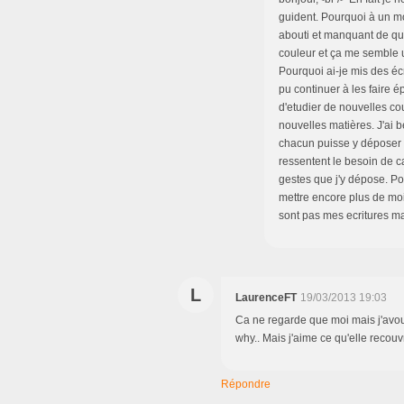
guident. Pourquoi à un mo
abouti et manquant de que
couleur et ça me semble u
Pourquoi ai-je mis des éc
pu continuer à les faire é
d'etudier de nouvelles co
nouvelles matières. J'ai 
chacun puisse y déposer 
ressentent le besoin de ca
gestes que j'y dépose. P
mettre encore plus de moi
sont pas mes ecritures mais
L
LaurenceFT
19/03/2013 19:03
Ca ne regarde que moi mais j'avoue
why.. Mais j'aime ce qu'elle recouv
Répondre