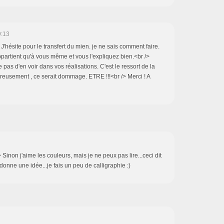
9:13
 J'hésite pour le transfert du mien. je ne sais comment faire.
ppartient qu'à vous même et vous l'expliquez bien.<br />
 pas d'en voir dans vos réalisations. C'est le ressort de la
eureusement , ce serait dommage. ETRE !!!<br /> Merci ! A
Sinon j'aime les couleurs, mais je ne peux pas lire...ceci dit
onne une idée...je fais un peu de calligraphie :)