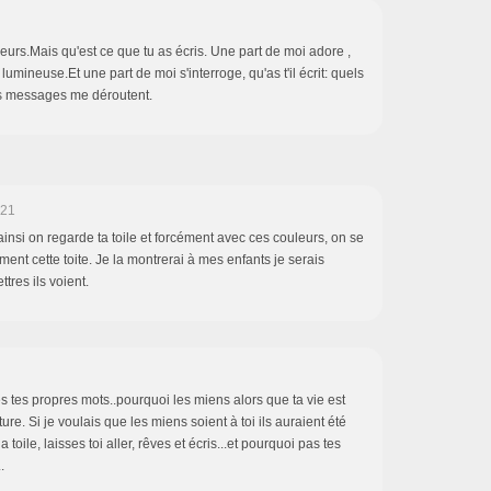
urs.Mais qu'est ce que tu as écris. Une part de moi adore ,
umineuse.Et une part de moi s'interroge, qu'as t'il écrit: quels
es messages me déroutent.
:21
, ainsi on regarde ta toile et forcément avec ces couleurs, on se
iment cette toite. Je la montrerai à mes enfants je serais
ttres ils voient.
s tes propres mots..pourquoi les miens alors que ta vie est
ure. Si je voulais que les miens soient à toi ils auraient été
a toile, laisses toi aller, rêves et écris...et pourquoi pas tes
.