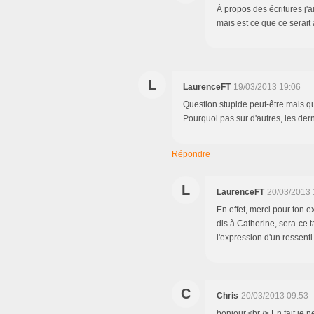
À propos des écritures j'
mais est ce que ce serait
L
LaurenceFT
19/03/2013 19:06
Question stupide peut-être mais qu'
Pourquoi pas sur d'autres, les der
Répondre
L
LaurenceFT
20/03/2013 
En effet, merci pour ton 
dis à Catherine, sera-ce 
l'expression d'un ressent
C
Chris
20/03/2013 09:53
bonjour,<br /> En fait je