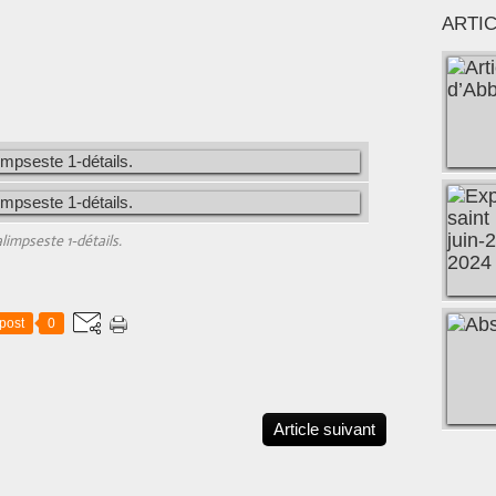
ARTI
limpseste 1-détails.
post
0
Article suivant