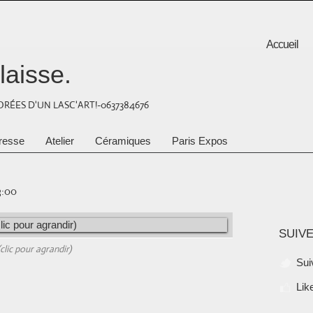
Accueil
laisse.
RÉES D'UN LASC'ART!-0637384676
resse
Atelier
Céramiques
Paris Expos
3:00
SUIVE
(clic pour agrandir)
Sui
Lik