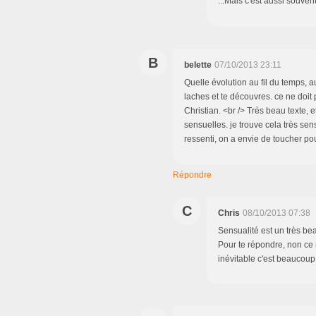
...Mais c'est aussi souven
B
belette
07/10/2013 23:11
Quelle évolution au fil du temps, a
laches et te découvres. ce ne doit
Christian. <br /> Très beau texte, e
sensuelles. je trouve cela très sen
ressenti, on a envie de toucher pour
Répondre
C
Chris
08/10/2013 07:38
Sensualité est un très bea
Pour te répondre, non ce n
inévitable c'est beaucoup