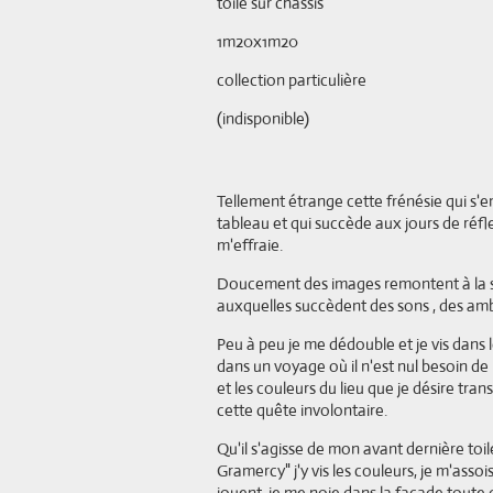
toile sur chassis
1m20x1m20
collection particulière
(indisponible)
Tellement étrange cette frénésie qui 
tableau et qui succède aux jours de réfle
m'effraie.
Doucement des images remontent à la sur
auxquelles succèdent des sons , des amb
Peu à peu je me dédouble et je vis dans
dans un voyage où il n'est nul besoin de 
et les couleurs du lieu que je désire tra
cette quête involontaire.
Qu'il s'agisse de mon avant dernière toil
Gramercy" j'y vis les couleurs, je m'assoi
jouent, je me noie dans la façade toute