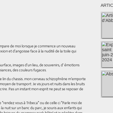
ARTI
s'empare de moi lorsque je commence un nouveau
xion et d'angoisse face à la nudité de la toile qui
face, images d'un lieu, de souvenirs, d' émotions
iances, des couleurs fugaces.
 le lin du chassis..mon cerveau schizophrène m'emporte
moyen de transport. Je vis jours et nuits dans les bruits
nscrire. Pas un instant mon esprit ne peut se reposer de
e "rendez vous à Tribeca" ou de celle ci "Parle moi de
s la nuit sur un banc du parc, je souris aux enfants qui
 de briques du gramercy park hôtel et je pénètre dans