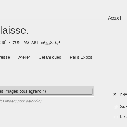
Accueil
laisse.
RÉES D'UN LASC'ART!-0637384676
resse
Atelier
Céramiques
Paris Expos
SUIVE
r les images pour agrandir.)
Sui
Lik