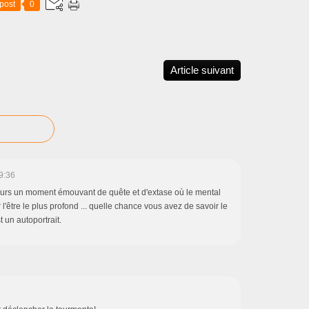
post
0
Article suivant
9:36
ujours un moment émouvant de quête et d'extase où le mental
r l'être le plus profond ... quelle chance vous avez de savoir le
t un autoportrait.