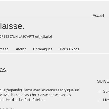
Accueil
laisse.
RÉES D'UN LASC'ART!-0637384676
resse
Atelier
Céramiques
Paris Expos
as.
SUIVE
liquer/agrandir) Danse avec les cariocas acrylique sur
Sui
 avec les cariocas-chris claisse danse avec les
orées d'un lasc'art. L'atelier...
Lik