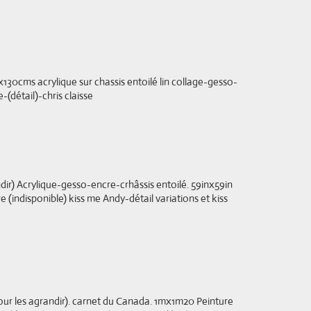
30x130cms acrylique sur chassis entoilé lin collage-gesso-
e-(détail)-chris claisse
ndir) Acrylique-gesso-encre-crhâssis entoilé. 59inx59in
 (indisponible) kiss me Andy-détail variations et kiss
pour les agrandir). carnet du Canada. 1mx1m20 Peinture