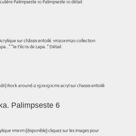
iculière Palimpseste 10 Palimpseste 10 détail.
." Acrylique sur châssis entoilé. 1m20x1m20 collection
a...." "Je t'écris de Lapa..." Détail.
dir) Rock around-2 150x150cms acryl sur chassis entoilé
rka. Palimpseste 6
rylique 1mx1m (disponible) cliquez sur les images pour