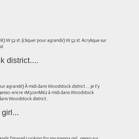
W 52 st. (cliquer pour agrandir) W 52 st. Acrylique sur
l.
district....
our agrandir) À midi dans Woodstock district......je t'y
lé-gesso-encre 1M30x1M62 à midi dans Woodstock
 dans Woodstock district...
irl...
andir l'image) Looking for my manga girl.. gesso sur