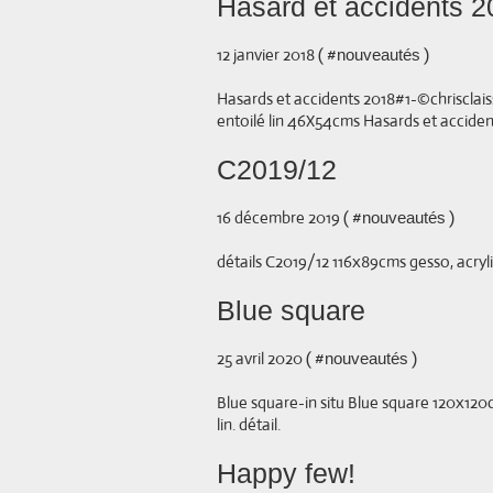
Hasard et accidents 
12 janvier 2018 ( #
)
nouveautés
Hasards et accidents 2018#1-©chrisclais
entoilé lin 46X54cms Hasards et acciden
C2019/12
16 décembre 2019 ( #
)
nouveautés
détails C2019/12 116x89cms gesso, acryliq
Blue square
25 avril 2020 ( #
)
nouveautés
Blue square-in situ Blue square 120x120c
lin. détail.
Happy few!