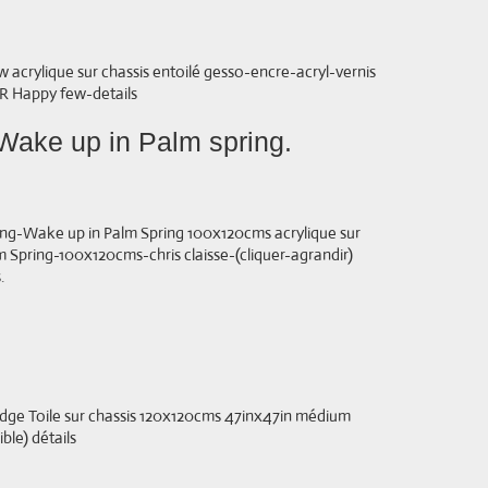
 acrylique sur chassis entoilé gesso-encre-acryl-vernis
 Happy few-details
Wake up in Palm spring.
g-Wake up in Palm Spring 100x120cms acrylique sur
m Spring-100x120cms-chris claisse-(cliquer-agrandir)
.
e Toile sur chassis 120x120cms 47inx47in médium
ble) détails