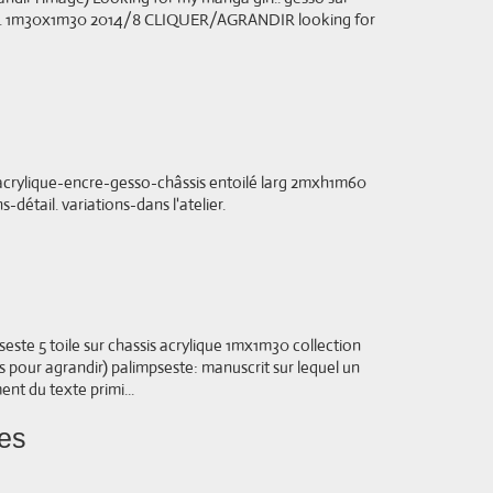
re. 1m30x1m30 2014/8 CLIQUER/AGRANDIR looking for
ue acrylique-encre-gesso-châssis entoilé larg 2mxh1m60
-détail. variations-dans l'atelier.
seste 5 toile sur chassis acrylique 1mx1m30 collection
ges pour agrandir) palimpseste: manuscrit sur lequel un
nt du texte primi...
ses