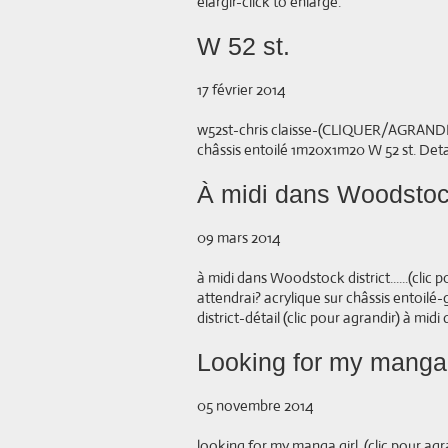
élargir-click to enlarge.
W 52 st.
17 février 2014
w52st-chris claisse-(CLIQUER/AGRANDIR) 
châssis entoilé 1m20x1m20 W 52 st. Detai
À midi dans Woodstock 
09 mars 2014
à midi dans Woodstock district......(clic p
attendrai? acrylique sur châssis entoi
district-détail (clic pour agrandir) à midi
Looking for my manga g
05 novembre 2014
looking for my manga girl..(clic pour agr