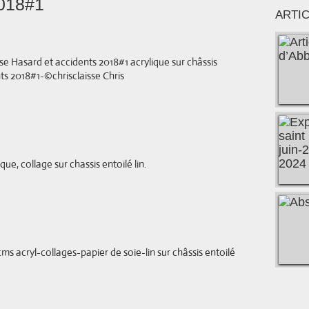
2018#1
ARTI
se Hasard et accidents 2018#1 acrylique sur châssis
ts 2018#1-©chrisclaisse Chris
ue, collage sur chassis entoilé lin.
ms acryl-collages-papier de soie-lin sur châssis entoilé