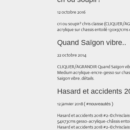
12 octobre 2016
cri ou soupir? chris claisse (CLIQUER/AG
acrylique sur chassis entoilé 130x97cms dé
Quand Saïgon vibre..
22 octobre 2014
CLIQUER/AGRANDIR Quand Saïgon vibre...
Medium acrylique-encre-gesso sur chass
Saïgon vibre..détails.
Hasard et accidents 
12 janvier 2018 ( #
)
nouveautés
Hasard et accidents 2018 #2-©chriscla
54x73cms gesso-acrylique-châssis entoilé
Hasard et accidents 2018 #2-©chrisclaiss