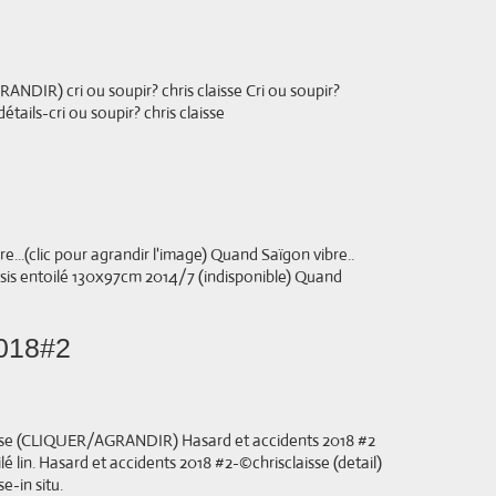
RANDIR) cri ou soupir? chris claisse Cri ou soupir?
tails-cri ou soupir? chris claisse
(clic pour agrandir l'image) Quand Saïgon vibre..
is entoilé 130x97cm 2014/7 (indisponible) Quand
2018#2
isse (CLIQUER/AGRANDIR) Hasard et accidents 2018 #2
 lin. Hasard et accidents 2018 #2-©chrisclaisse (detail)
e-in situ.